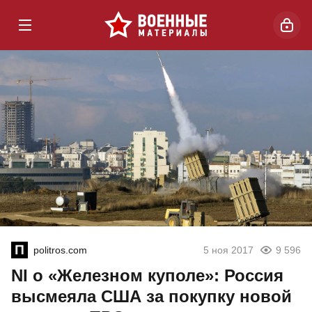
politros.com
5 ноя 2017
9 596
NI о «Железном куполе»: Россия
высмеяла США за покупку новой