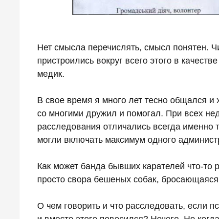
Нет смысла перечислять, смысл понятен. Ч
пристроились вокруг всего этого в качеств
медик.
В свое время я много лет тесно общался и
со многими дружил и помогал. При всех не
расследования отличались всегда именно т
могли включать максимум одного админист
Как может банда бывших карателей что-то 
просто свора бешеных собак, бросающаяся 
О чем говорить и что расследовать, если п
и вместо этого повесился? Нечего. Но когд