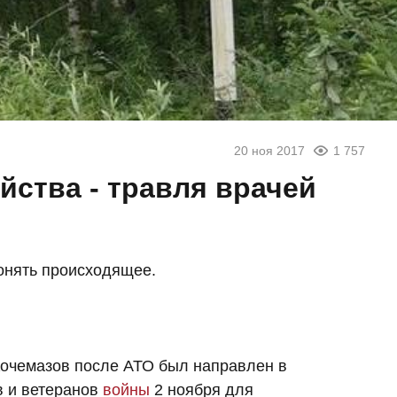
20 ноя 2017
1 757
йства - травля врачей
онять происходящее.
Кочемазов после АТО был направлен в
в и ветеранов
войны
2 ноября для