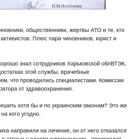
иновники, общественники, жертвы АТО и те, кто
е активистов. Плюс пара чиновников, юрист и
 хорошо знал сотрудников Харьковской облВТЭК,
достатках этой службы, врачебные
ем, что проводились специалистами. Комиссии
ратора от здравоохранения.
решить хотя бы и по украинским законам? Это же
на кого угодно.
сиха направили на лечение, он от него отказался
а в стране у власти сумасшедшие - происходит