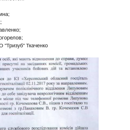
ина;
;
авленко;
огорелов;
О "Тризуб" Ткаченко