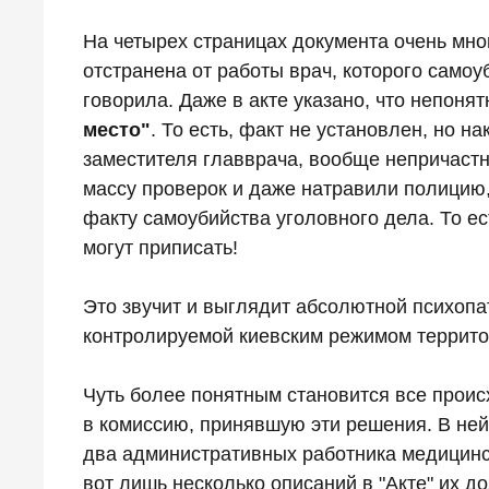
На четырех страницах документа очень мног
отстранена от работы врач, которого самоу
говорила. Даже в акте указано, что непоня
место"
. То есть, факт не установлен, но н
заместителя главврача, вообще непричастн
массу проверок и даже натравили полицию,
факту самоубийства уголовного дела. То е
могут приписать!
Это звучит и выглядит абсолютной психопа
контролируемой киевским режимом террито
Чуть более понятным становится все проис
в комиссию, принявшую эти решения. В ней а
два административных работника медицинско
вот лишь несколько описаний в "Акте" их д