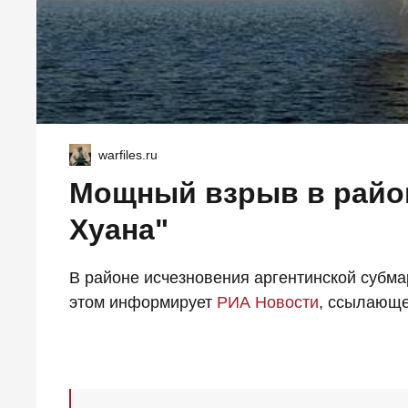
warfiles.ru
Мощный взрыв в район
Хуана"
В районе исчезновения аргентинской субм
этом информирует
РИА Новости
, ссылающе