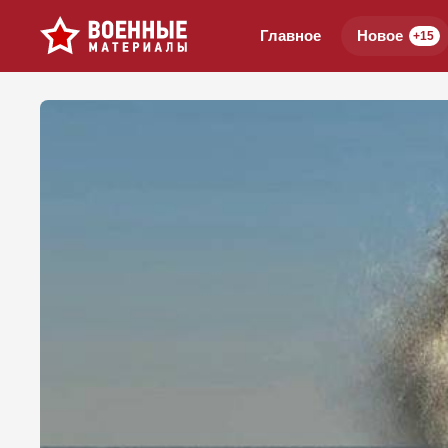
Главное
Новое
+15