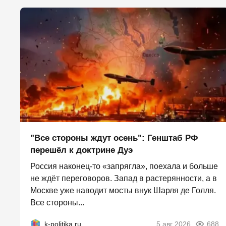
"Все стороны ждут осень": Генштаб РФ
перешёл к доктрине Дуэ
Россия наконец-то «запрягла», поехала и больше
не ждёт переговоров. Запад в растерянности, а в
Москве уже наводит мосты внук Шарля де Голля.
Все стороны...
k-politika.ru
5 авг 2026
688