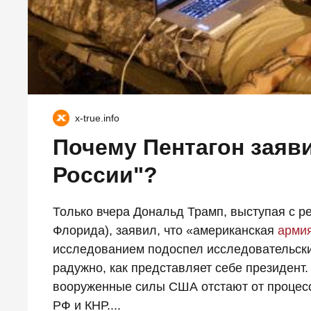
x-true.info
Почему Пентагон заяв
России"?
Только вчера Дональд Трамп, выступая с р
Флорида), заявил, что «американская
арми
исследованием подоспел исследовательски
радужно, как представляет себе президент
вооруженные силы США отстают от процесс
РФ и КНР....