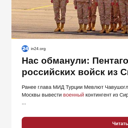
in24.org
Нас обманули: Пентаг
российских войск из 
Ранее глава МИД Турции Мевлют Чавушоглу
Москвы вывести
военный
контингент из Си
...
Читат