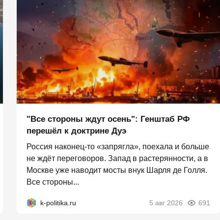
"Все стороны ждут осень": Генштаб РФ
перешёл к доктрине Дуэ
Россия наконец-то «запрягла», поехала и больше
не ждёт переговоров. Запад в растерянности, а в
Москве уже наводит мосты внук Шарля де Голля.
Все стороны...
k-politika.ru
5 авг 2026
691