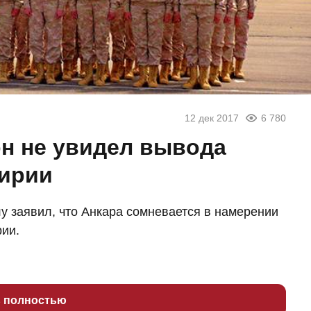
12 дек 2017
6 780
он не увидел вывода
Сирии
 заявил, что Анкара сомневается в намерении
рии.
ь полностью