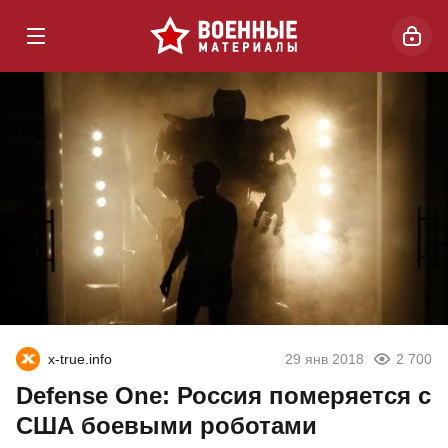
x-true.info
29 янв 2018
2 700
Defense One: Россия померяется с
США боевыми роботами