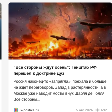
"Все стороны ждут осень": Генштаб РФ
перешёл к доктрине Дуэ
Россия наконец-то «запрягла», поехала и больше
не ждёт переговоров. Запад в растерянности, а в
Москве уже наводит мосты внук Шарля де Голля.
Все стороны...
k-politika.ru
5 авг 2026
692