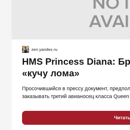
zen.yandex.ru
HMS Princess Diana: Б
«кучу лома»
Просочившийся в прессу документ, предпол
заказывать третий авианосец класса Queen E
Читат