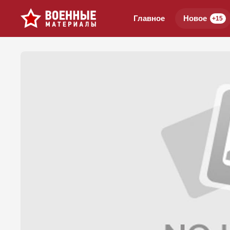
Главное
Новое
+15