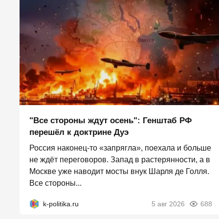
"Все стороны ждут осень": Генштаб РФ
перешёл к доктрине Дуэ
Россия наконец-то «запрягла», поехала и больше
не ждёт переговоров. Запад в растерянности, а в
Москве уже наводит мосты внук Шарля де Голля.
Все стороны...
k-politika.ru
5 авг 2026
688