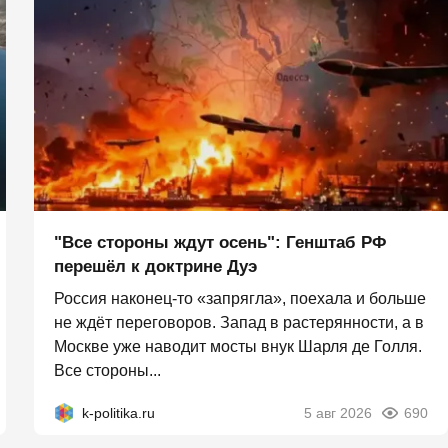
"Все стороны ждут осень": Генштаб РФ
перешёл к доктрине Дуэ
Россия наконец-то «запрягла», поехала и больше
не ждёт переговоров. Запад в растерянности, а в
Москве уже наводит мосты внук Шарля де Голля.
Все стороны...
k-politika.ru
5 авг 2026
690