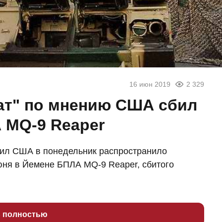
16 июн 2019
2 329
ат" по мнению США сбил
 MQ-9 Reaper
ил США в понедельник распространило
юня в Йемене БПЛА MQ-9 Reaper, сбитого
ь полностью