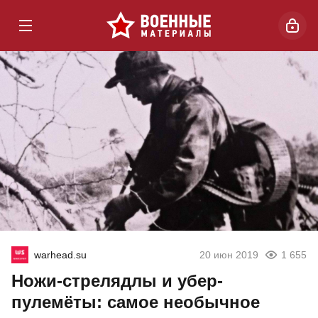
warhead.su
20 июн 2019
1 655
Ножи-стрелядлы и убер-
пулемёты: самое необычное