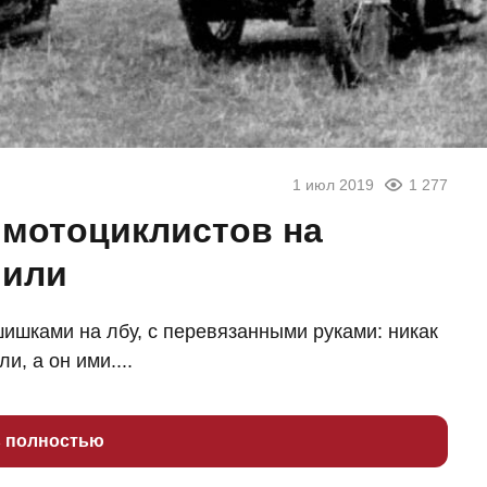
1 июл 2019
1 277
у мотоциклистов на
чили
шишками на лбу, с перевязанными руками: никак
и, а он ими....
ь полностью