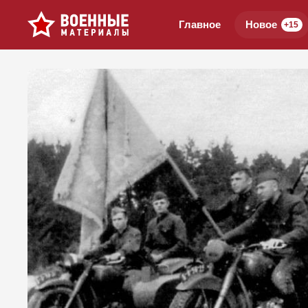
Главное
Новое
+15