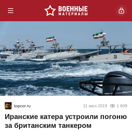
topcor.ru
11 июл 2019
1 609
Иранские катера устроили погоню
за британским танкером