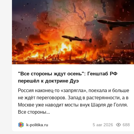
"Все стороны ждут осень": Генштаб РФ
перешёл к доктрине Дуэ
Россия наконец-то «запрягла», поехала и больше
не ждёт переговоров. Запад в растерянности, а в
Москве уже наводит мосты внук Шарля де Голля.
Все стороны...
k-politika.ru
5 авг 2026
688