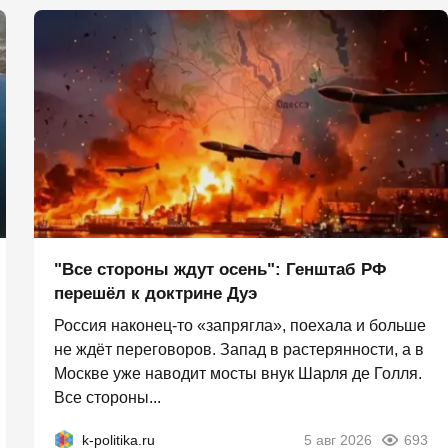
"Все стороны ждут осень": Генштаб РФ
перешёл к доктрине Дуэ
Россия наконец-то «запрягла», поехала и больше
не ждёт переговоров. Запад в растерянности, а в
Москве уже наводит мосты внук Шарля де Голля.
Все стороны...
k-politika.ru
5 авг 2026
693