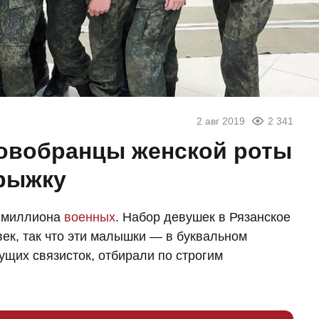
2 авг 2019
2 341
новобранцы женской роты
прыжку
о миллиона
военных
. Набор девушек в Рязанское
ек, так что эти малышки — в буквальном
ущих связисток, отбирали по строгим