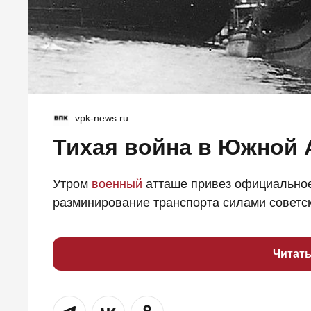
vpk-news.ru
Тихая война в Южной 
Утром
военный
атташе привез официальное
разминирование транспорта силами советск
Читат