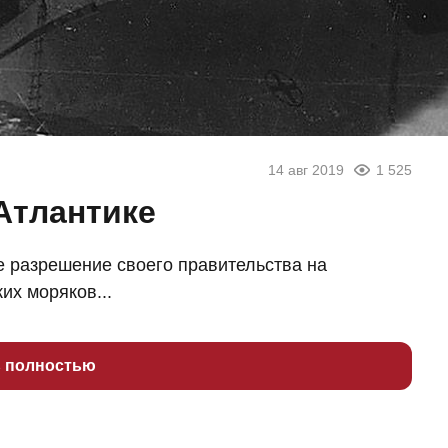
14 авг 2019
1 525
Атлантике
 разрешение своего правительства на
их моряков...
ь полностью