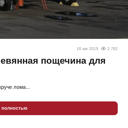
18 авг 2019
2 782
евянная пощечина для
руче лома...
ь полностью