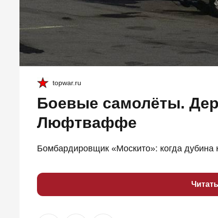
topwar.ru
Боевые самолёты. Дер
Люфтваффе
Бомбардировщик «Москито»: когда дубина к
Читат