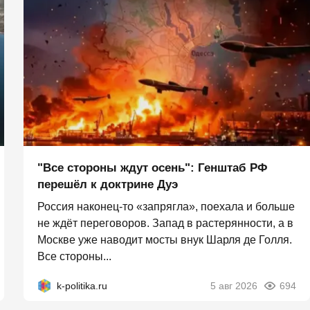
"Все стороны ждут осень": Генштаб РФ
перешёл к доктрине Дуэ
Россия наконец-то «запрягла», поехала и больше
не ждёт переговоров. Запад в растерянности, а в
Москве уже наводит мосты внук Шарля де Голля.
Все стороны...
k-politika.ru
5 авг 2026
694