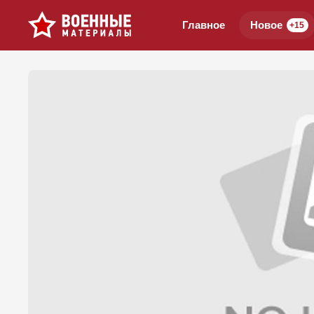
Главное
Новое
+15