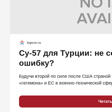
topcor.ru
Су-57 для Турции: не 
ошибку?
Будучи второй по силе после США страной 
«гегемона» и ЕС в военно-технической сфер
Читат