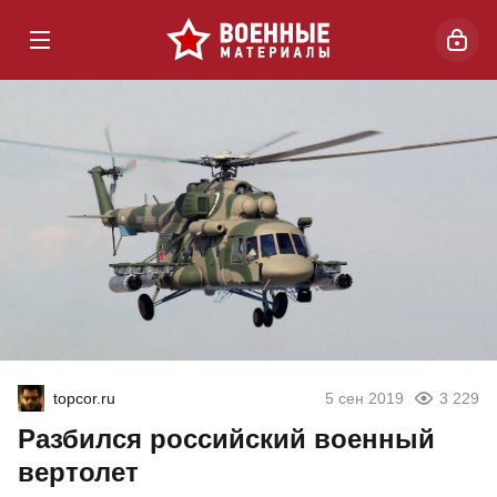
topcor.ru
5 сен 2019
3 229
Разбился российский военный
вертолет