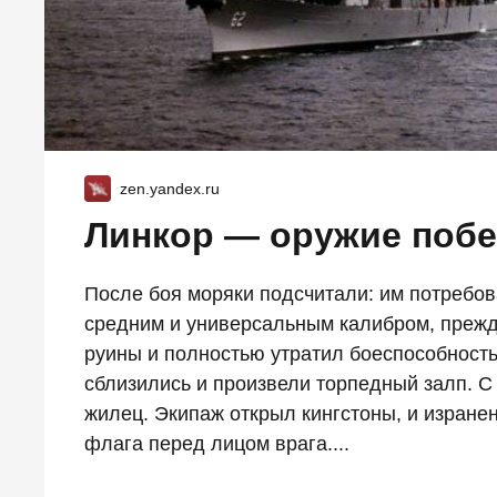
zen.yandex.ru
Линкор — оружие побе
После боя моряки подсчитали: им потребов
средним и универсальным калибром, преж
руины и полностью утратил боеспособность
сблизились и произвели торпедный залп. С
жилец. Экипаж открыл кингстоны, и изранен
флага перед лицом врага....