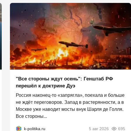
"Все стороны ждут осень": Генштаб РФ
перешёл к доктрине Дуэ
Россия наконец-то «запрягла», поехала и больше
не ждёт переговоров. Запад в растерянности, а в
Москве уже наводит мосты внук Шарля де Голля.
Все стороны...
k-politika.ru
5 авг 2026
695