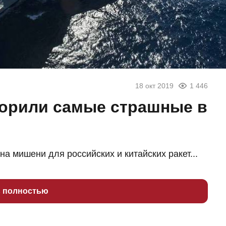
18 окт 2019
1 446
ворили самые страшные в
а мишени для российских и китайских ракет...
ь полностью