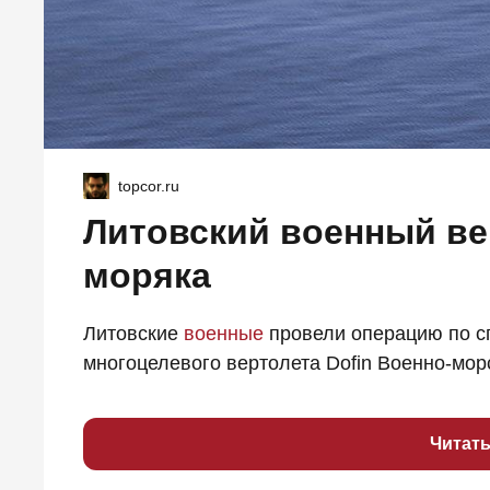
topcor.ru
Литовский военный ве
моряка
Литовские
военные
провели операцию по с
многоцелевого вертолета Dofin Военно-морс
Читат