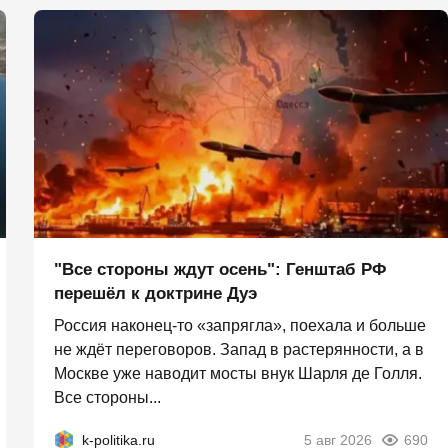
"Все стороны ждут осень": Генштаб РФ
перешёл к доктрине Дуэ
Россия наконец-то «запрягла», поехала и больше
не ждёт переговоров. Запад в растерянности, а в
Москве уже наводит мосты внук Шарля де Голля.
Все стороны...
k-politika.ru
5 авг 2026
690