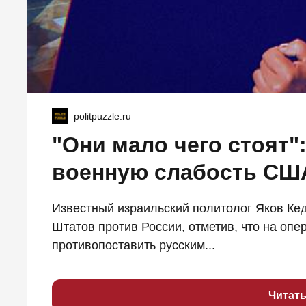
politpuzzle.ru
"Они мало чего стоят"
военную слабость СШ
Известный израильский политолог Яков Ке
Штатов против России, отметив, что на оп
противопоставить русским...
Читат