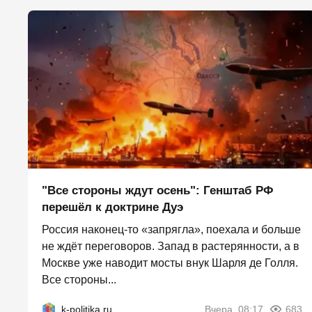
"Все стороны ждут осень": Генштаб РФ
перешёл к доктрине Дуэ
Россия наконец-то «запрягла», поехала и больше
не ждёт переговоров. Запад в растерянности, а в
Москве уже наводит мосты внук Шарля де Голля.
Все стороны...
k-politika.ru
Вчера, 08:17
683