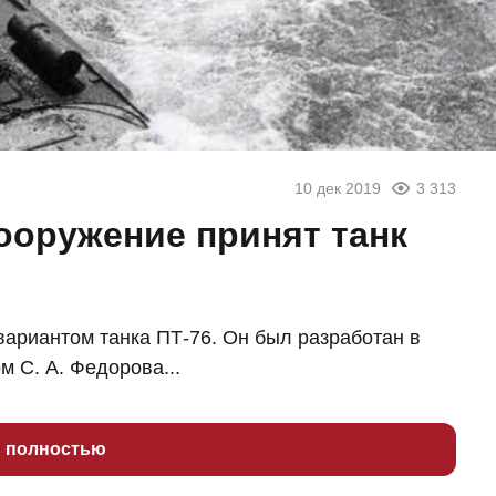
10 дек 2019
3 313
вооружение принят танк
ариантом танка ПТ-76. Он был разработан в
 С. А. Федорова...
ь полностью