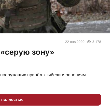
22 янв 2020
3 178
 «серую зону»
м
ннослужащих привёл к гибели и ранениям
ь полностью