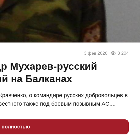
3 фев 2020
3 204
р Мухарев-русский
й на Балканах
Кравченко, о командире русских добровольцев в
естного также под боевым позывным АС....
ь полностью