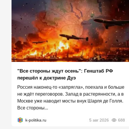
"Все стороны ждут осень": Генштаб РФ
перешёл к доктрине Дуэ
Россия наконец-то «запрягла», поехала и больше
не ждёт переговоров. Запад в растерянности, а в
Москве уже наводит мосты внук Шарля де Голля.
Все стороны...
k-politika.ru
5 авг 2026
688