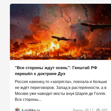
"Все стороны ждут осень": Генштаб РФ
перешёл к доктрине Дуэ
Россия наконец-то «запрягла», поехала и больше
не ждёт переговоров. Запад в растерянности, а в
Москве уже наводит мосты внук Шарля де Голля.
Все стороны...
k-politika.ru
Вчера, 08:17
683