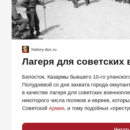
history-doc.ru
Лагеря для советских
Белосток. Казармы бывшего 10-го уланског
Полудневой со дня захвата города оккупан
в качестве лагеря для советских военнопл
некоторого числа поляков и евреев, которы
Советской
Армии
, и тому подобных «престу
Читат