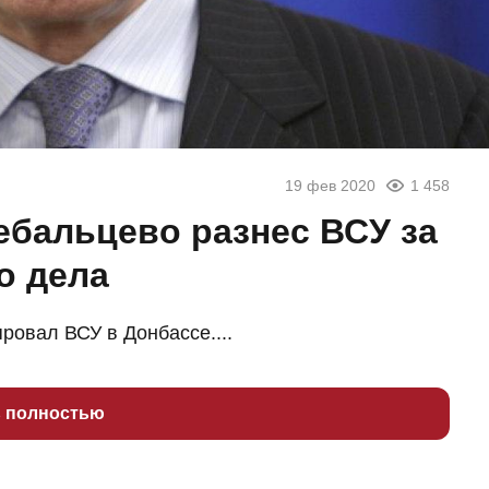
19 фев 2020
1 458
ебальцево разнес ВСУ за
о дела
ровал ВСУ в Донбассе....
ь полностью