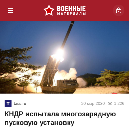
tass.ru
30 мар 2020
1 226
КНДР испытала многозарядную
пусковую установку