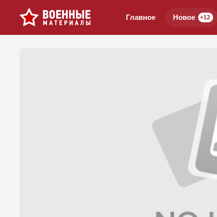
Главное
Новое
+12