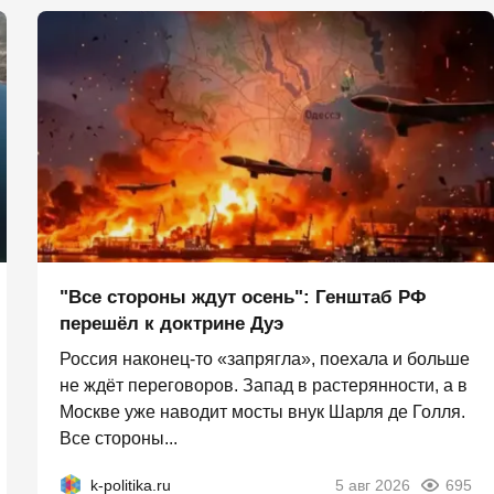
"Все стороны ждут осень": Генштаб РФ
перешёл к доктрине Дуэ
Россия наконец-то «запрягла», поехала и больше
не ждёт переговоров. Запад в растерянности, а в
Москве уже наводит мосты внук Шарля де Голля.
Все стороны...
k-politika.ru
5 авг 2026
695