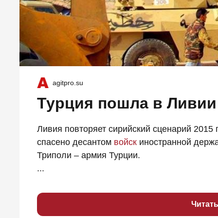
agitpro.su
Турция пошла в Ливии
Ливия повторяет сирийский сценарий 2015 
спасено десантом
войск
иностранной держа
Триполи – армия Турции.
...
Читат