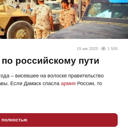
19 авг 2020
1 505
 по российскому пути
года – висевшее на волоске правительство
вы. Если Дамаск спасла
армия
России, то
ь полностью