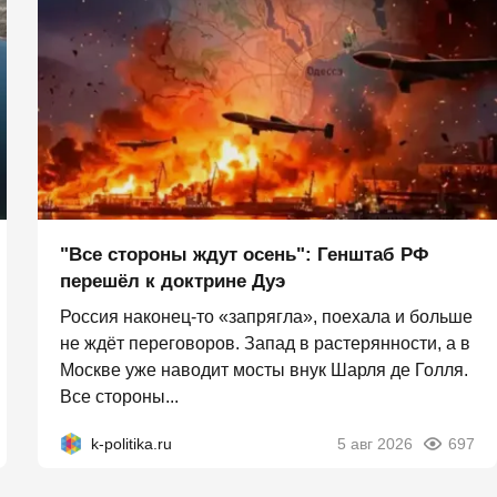
"Все стороны ждут осень": Генштаб РФ
перешёл к доктрине Дуэ
Россия наконец-то «запрягла», поехала и больше
не ждёт переговоров. Запад в растерянности, а в
Москве уже наводит мосты внук Шарля де Голля.
Все стороны...
k-politika.ru
5 авг 2026
697