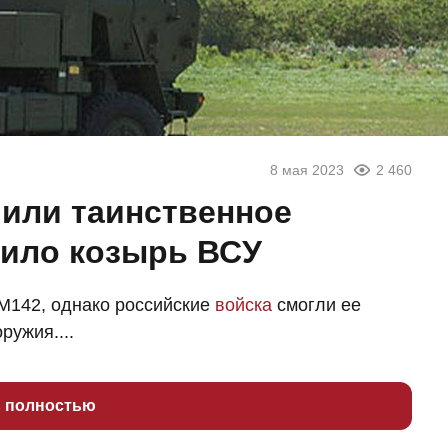
8 мая 2023
2 460
чили таинственное
вило козырь ВСУ
M142, однако российские
войска
смогли ее
ружия....
ь полностью