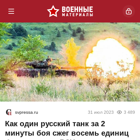
svpressa.ru
31 июл 2023
3 489
Как один русский танк за 2
минуты боя сжег восемь единиц