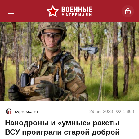
svpressa.ru
29 авг 2023
1 868
Нанодроны и «умные» ракеты
ВСУ проиграли старой доброй