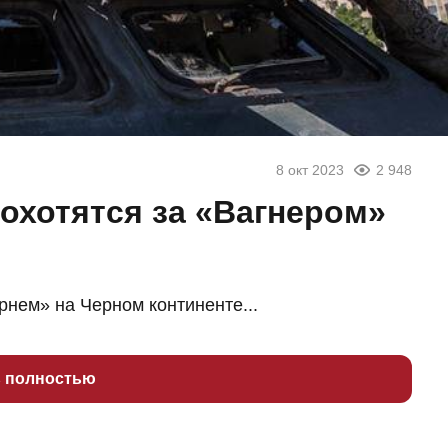
8 окт 2023
2 948
 охотятся за «Вагнером»
рнем» на Черном континенте...
ь полностью