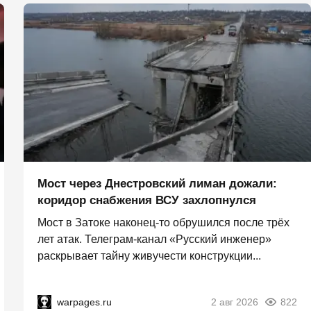
Мост через Днестровский лиман дожали:
коридор снабжения ВСУ захлопнулся
Мост в Затоке наконец-то обрушился после трёх
лет атак. Телеграм-канал «Русский инженер»
раскрывает тайну живучести конструкции...
warpages.ru
2 авг 2026
822