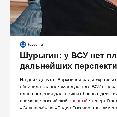
topcor.ru
Шурыгин: у ВСУ нет пл
дальнейших перспект
На днях депутат Верховной рады Украины 
обвинила главнокомандующего ВСУ генерал
плана ведения дальнейших боевых действий
внимание российский
военный
эксперт Вла
«Слушаем!» на «Радио России» прокоммент