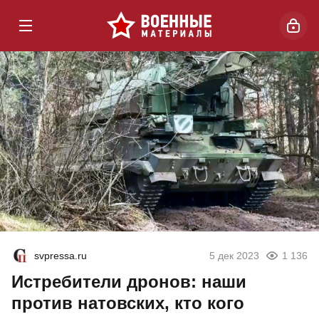
svpressa.ru
5 дек 2023
1 136
Истребители дронов: наши
против натовских, кто кого