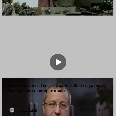
youtu.be
2 авг 2026
3 722
Кедми: десант в Одессе ждали с 2022 года, но
Россия решила вопрос иначе
...
k-politika.ru
4 авг 2026
877