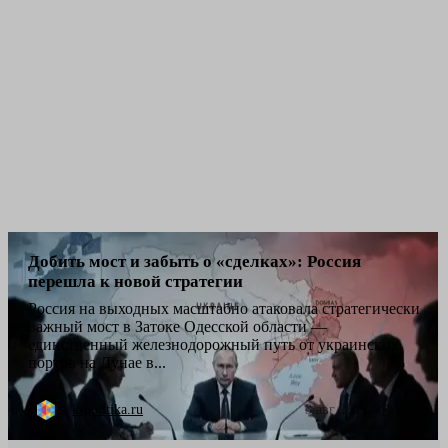
Добить мост и забыть о «сделках»: Россия
перешла к новой стратегии
Россия на выходных масштабно атаковала стратегически
важный мост в Затоке Одесской области —
единственный железнодорожный путь от украинских
портов на Дунае в...
k-politika.ru
3 авг 2026
833