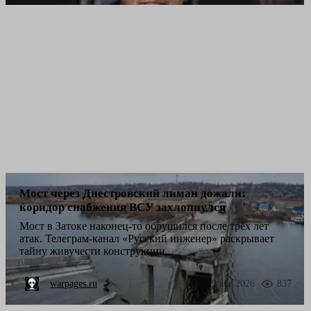
Мост через Днестровский лиман дожали:
коридор снабжения ВСУ захлопнулся
Мост в Затоке наконец-то обрушился после трёх лет
атак. Телеграм-канал «Русский инженер» раскрывает
тайну живучести конструкции...
warpages.ru
2 авг 2026
837