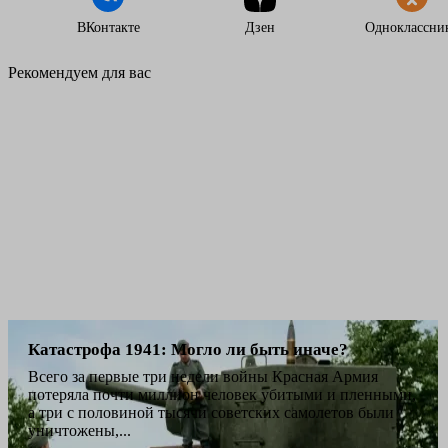
ВКонтакте
Дзен
Одноклассни
Рекомендуем для вас
Катастрофа 1941: Могло ли быть иначе?
Всего за первые три недели войны Красная Армия
потеряла почти миллион человек убитыми и пленными,
а три с половиной тысячи советских самолетов были
уничтожены,...