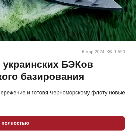
6 мар 2024
1 590
 украинских БЭКов
ого базирования
опережение и готовя Черноморскому флоту новые
ь полностью