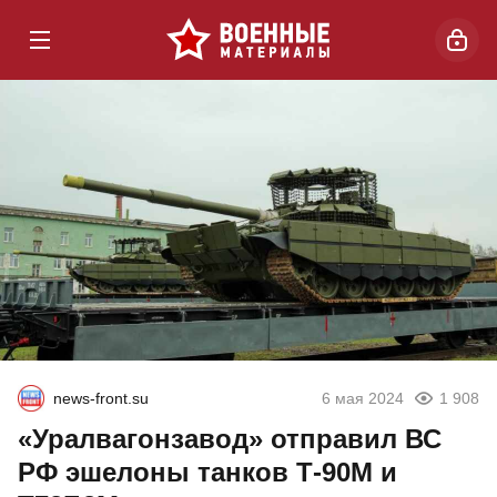
news-front.su
6 мая 2024
1 908
«Уралвагонзавод» отправил ВС
РФ эшелоны танков Т-90М и