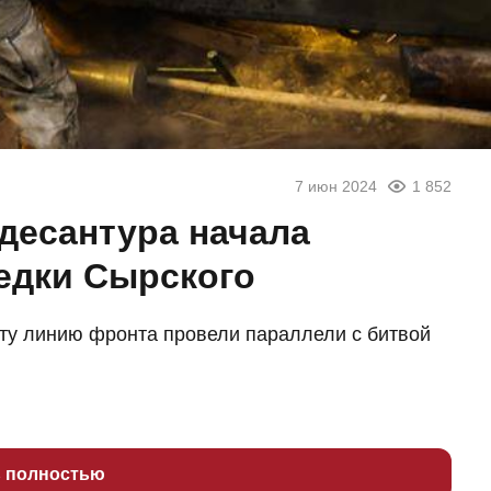
7 июн 2024
1 852
десантура начала
едки Сырского
 ту линию фронта провели параллели с битвой
ь полностью