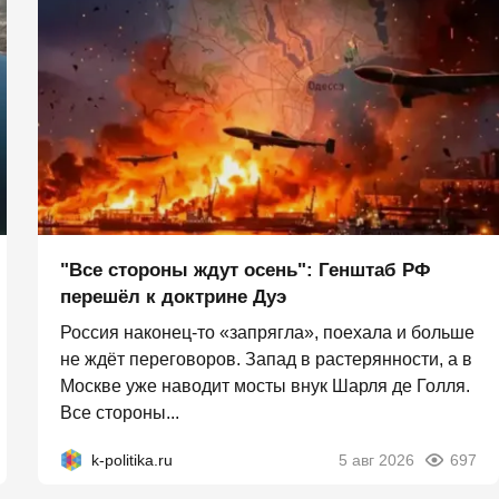
"Все стороны ждут осень": Генштаб РФ
перешёл к доктрине Дуэ
Россия наконец-то «запрягла», поехала и больше
не ждёт переговоров. Запад в растерянности, а в
Москве уже наводит мосты внук Шарля де Голля.
Все стороны...
k-politika.ru
5 авг 2026
697