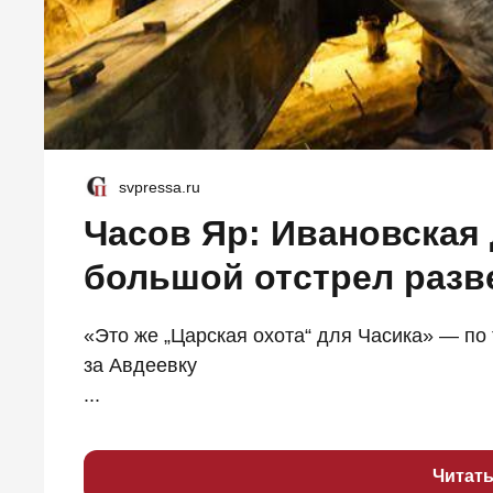
svpressa.ru
Часов Яр: Ивановская 
большой отстрел разв
«Это же „Царская охота“ для Часика» — по
за Авдеевку
...
Читат