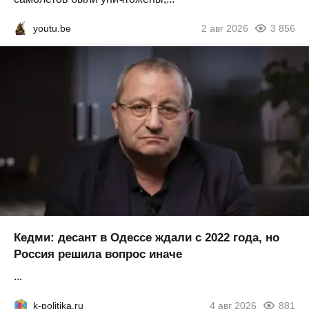
youtu.be
2 авг 2026
3 856
Кедми: десант в Одессе ждали с 2022 года, но
Россия решила вопрос иначе
...
k-politika.ru
4 авг 2026
881