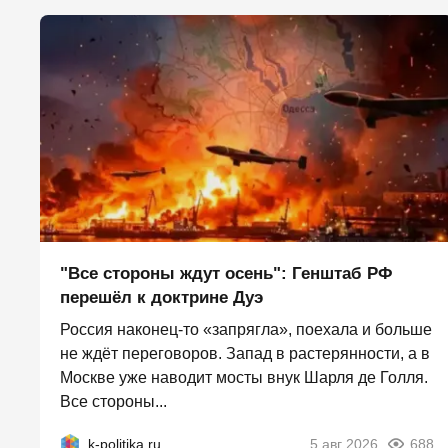
"Все стороны ждут осень": Генштаб РФ
перешёл к доктрине Дуэ
Россия наконец-то «запрягла», поехала и больше
не ждёт переговоров. Запад в растерянности, а в
Москве уже наводит мосты внук Шарля де Голля.
Все стороны...
k-politika.ru
5 авг 2026
688