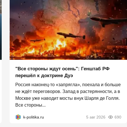
"Все стороны ждут осень": Генштаб РФ
перешёл к доктрине Дуэ
Россия наконец-то «запрягла», поехала и больше
не ждёт переговоров. Запад в растерянности, а в
Москве уже наводит мосты внук Шарля де Голля.
Все стороны...
k-politika.ru
5 авг 2026
690