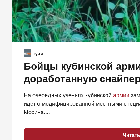
rg.ru
Бойцы кубинской арми
доработанную снайпер
На очередных учениях кубинской
армии
зам
идет о модифицированной местными специа
Мосина....
Читат