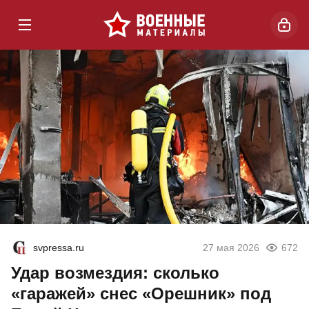
svpressa.ru
27 мая 2026
672
Удар возмездия: сколько
«гаражей» снес «Орешник» под